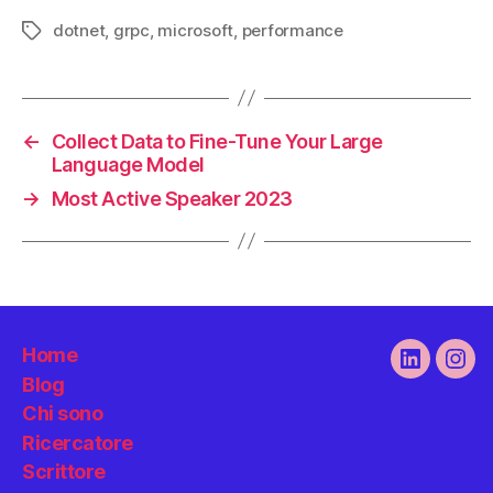
dotnet
,
grpc
,
microsoft
,
performance
Tag
←
Collect Data to Fine-Tune Your Large
Language Model
→
Most Active Speaker 2023
Home
Linkedin
Ins
Blog
Chi sono
Ricercatore
Scrittore