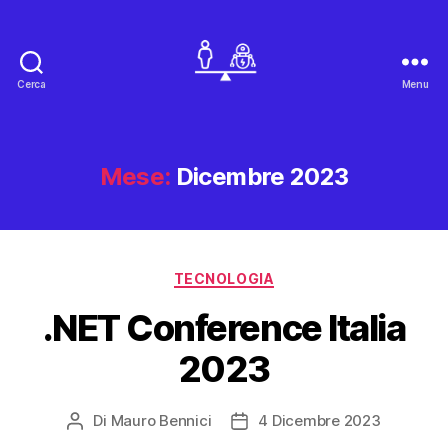
Cerca
Menu
Mauro
Bennici
Mese:
Dicembre 2023
Categorie
TECNOLOGIA
.NET Conference Italia
2023
Di
Mauro Bennici
4 Dicembre 2023
Autore
Data
articolo
dell'articolo